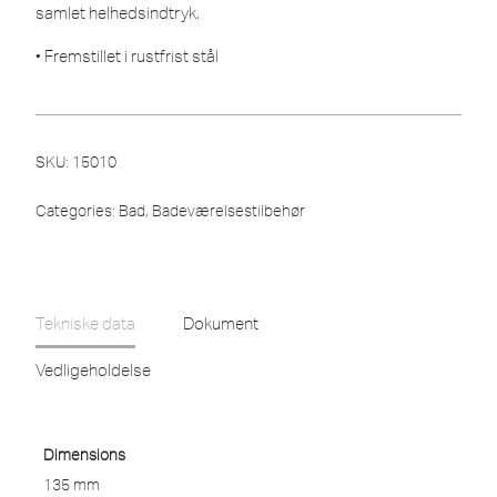
samlet helhedsindtryk.
• Fremstillet i rustfrist stål
SKU:
15010
Categories:
Bad
,
Badeværelsestilbehør
Tekniske data
Dokument
Vedligeholdelse
Dimensions
135 mm