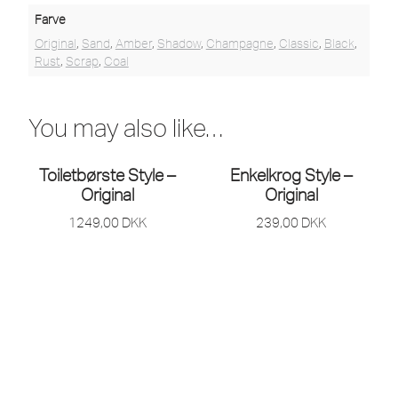
Farve
Original
,
Sand
,
Amber
,
Shadow
,
Champagne
,
Classic
,
Black
,
Rust
,
Scrap
,
Coal
You may also like…
Toiletbørste Style –
Enkelkrog Style –
Original
Original
1249,00
DKK
239,00
DKK