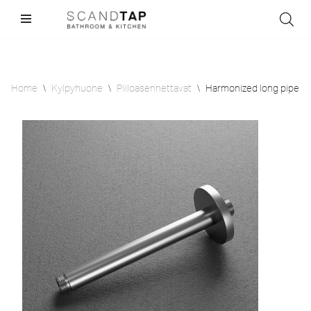
Skip
to
content
Home
\
Kylpyhuone
\
Piiloasennettavat
\
Harmonized long pipe