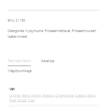
SKU:
21130
Categories:
Kylpyhuone
,
Piiloasennettavat
,
Piiloasennuksen
lisätarvikkeet
Tekniset tiedot
Asiakirja
Ylläpitovinkkejä
Väri
Original
,
Sand
,
Amber
,
Shadow
,
Champagne
,
Classic
,
Black
,
Rust
,
Scrap
,
Coal