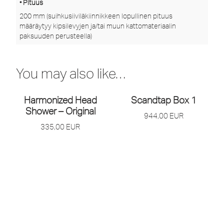
• Pituus
200 mm (suihkusiiviläkiinnikkeen lopullinen pituus
määräytyy kipsilevyjen ja/tai muun kattomateriaalin
paksuuden perusteella)
You may also like…
Harmonized Head
Scandtap Box 1
Shower – Original
944,00
EUR
335,00
EUR