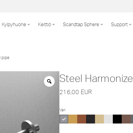
Kylpyhuone
Keittiö
Scandtap Sphere
Support
 pipe
Steel Harmonized
216,00
EUR
Väri