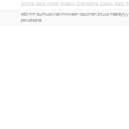
Original
,
Sand
,
Amber
,
Shadow
,
Champagne
,
Classic
,
Black
,
R
460 mm (suihkusiiviläkiinnikkeen lopullinen pituus määräytyy
perusteella)