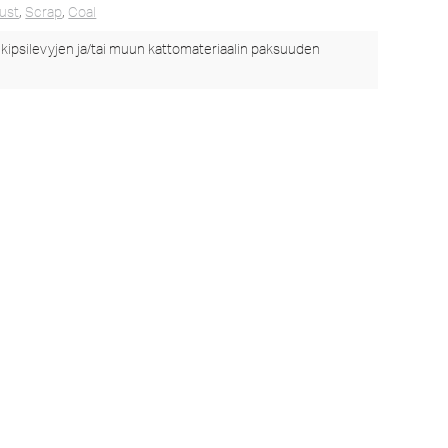
ust
,
Scrap
,
Coal
 kipsilevyjen ja/tai muun kattomateriaalin paksuuden