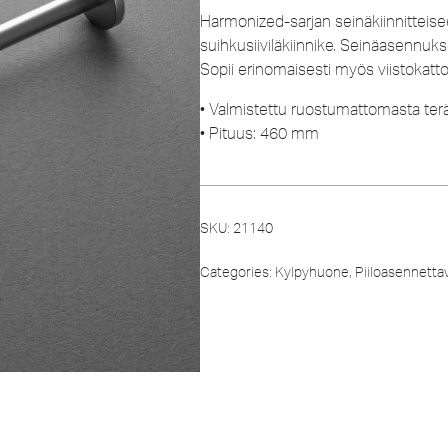
Harmonized-sarjan seinäkiinnitteise
suihkusiiviläkiinnike. Seinäasennuk
Sopii erinomaisesti myös viistokat
• Valmistettu ruostumattomasta ter
• Pituus: 460 mm
SKU:
21140
Categories:
Kylpyhuone
,
Piiloasennetta