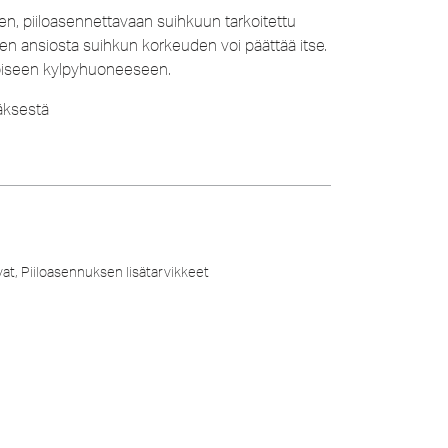
en, piiloasennettavaan suihkuun tarkoitettu
sen ansiosta suihkun korkeuden voi päättää itse.
toiseen kylpyhuoneeseen.
äksestä
vat
,
Piiloasennuksen lisätarvikkeet