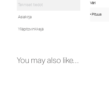
Väri
Tekniset tiedot
• Pituus
Asiakirja
Ylläpitovinkkejä
You may also like…