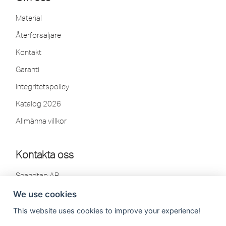
Material
Återförsäljare
Kontakt
Garanti
Integritetspolicy
Katalog 2026
Allmänna villkor
Kontakta oss
Scandtap AB
Olofsdalsvägen 21
We use cookies
302 41 Halmstad, Sweden
This website uses cookies to improve your experience!
Tel: 035-260 75 80
info[at]scandtap.com