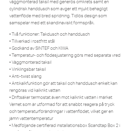
väggmonterad taksil med generös omkrets samt en
cylindrisk handdusch som avger ett mjukt behagligt
vattenflöde med bred spridning. Tidlös design som
samspelar med ett skandinaviskt formspråk.
• Två funktioner: Takdusch och handdusch
• Tillverkad i rostfritt stål
• Godkänd av SINTEF och KIWA
• Temperatur- och flödesjustering görs med separata vred
• Väggmonterad taksil
• Vinklingsbar taksil
• Anti-twist slang
• Antikalkfunktion gör att taksil och handdusch enkelt kan
rengöras vid kalkrikt vatten
• Driftsäker termostat även mot kalkrikt vatten i märket
Vernet som är utformad för att snabbt reagera på tryck
och temperaturförändringar i vattenflödet, vilket ger en
jämn vattentemperatur
• Medföljande certifierad installationsbox Scandtap Box 2 i