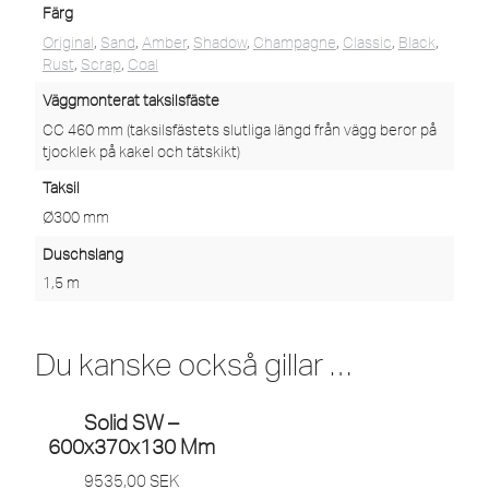
Färg
Original
,
Sand
,
Amber
,
Shadow
,
Champagne
,
Classic
,
Black
,
Rust
,
Scrap
,
Coal
Väggmonterat taksilsfäste
CC 460 mm (taksilsfästets slutliga längd från vägg beror på
tjocklek på kakel och tätskikt)
Taksil
Ø300 mm
Duschslang
1,5 m
Du kanske också gillar …
Solid SW –
600x370x130 Mm
9535,00
SEK