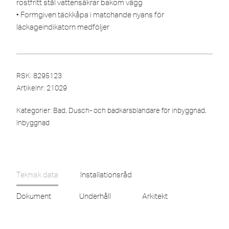
rostfritt stål vattensäkrar bakom vägg
• Formgiven täckkåpa i matchande nyans för
läckageindikatorn medföljer
RSK: 8295123
Artikelnr:
21029
Kategorier:
Bad
,
Dusch- och badkarsblandare för inbyggnad
,
Inbyggnad
Teknisk data
Installationsråd
Dokument
Underhåll
Arkitekt