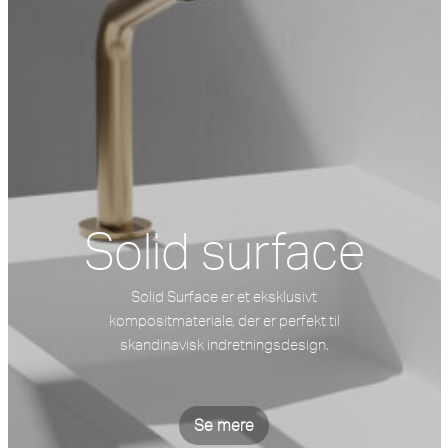
Solid surface
Solid Surface er et eksklusivt
kompositmateriale, der er perfekt til
skandinavisk indretningsdesign.
Se mere