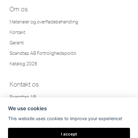
Om os
Materialer og overfladebehandling
Kontakt
Garanti
Scandtap AB Fortrolighedspolitik
Katalog 2026
Kontakt os
Scandtap AB
Olofsdalsvägen 21
We use cookies
302 41 Halmstad, Sverige
This website uses cookies to improve your experience!
Tlf: +46 35-260 75 80
info[at]scandtap.com
I accept