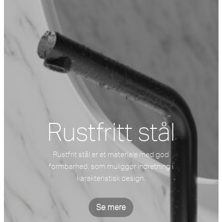
Rustfritt stål
Rustfrit stål er et materiale med god
formbarhed, som muliggør indretning i
karakteristisk design.
Se mere