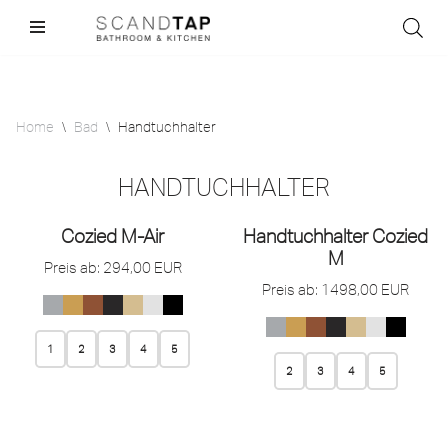
Skip
to
content
Home
\
Bad
\
Handtuchhalter
HANDTUCHHALTER
Cozied M-Air
Handtuchhalter Cozied
M
Preis ab:
294,00
EUR
Preis ab:
1498,00
EUR
1
2
3
4
5
2
3
4
5