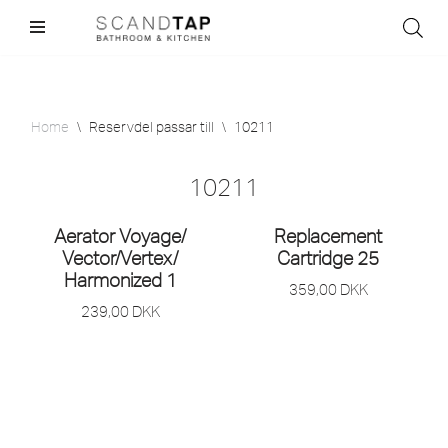
Skip
to
content
Home
\
Reservdel passar till
\
10211
10211
Aerator Voyage/
Replacement
Vector/
Vertex/
Cartridge 25
Harmonized 1
359,00
DKK
239,00
DKK