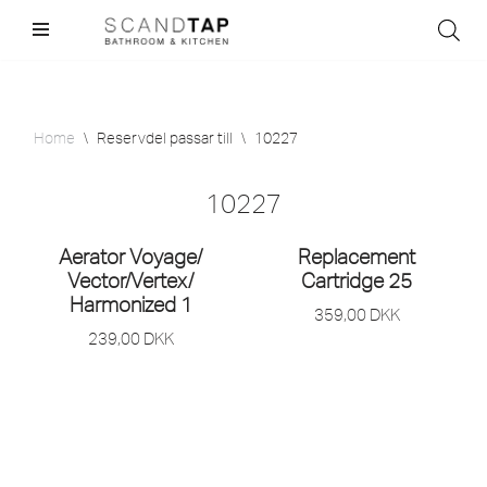
Skip
to
content
Home
\
Reservdel passar till
\
10227
10227
Aerator Voyage/
Replacement
Vector/
Vertex/
Cartridge 25
Harmonized 1
359,00
DKK
239,00
DKK