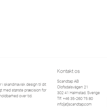
Kontakt os
Scandtap AB
 skandinavisk design til dit
Olofsdalsvägen 21
t med største præcision for
302 41 Halmstad, Sverige
holdbarhed over tid.
Tlf: +46 35-260 75 80
info[at]scandtap.com