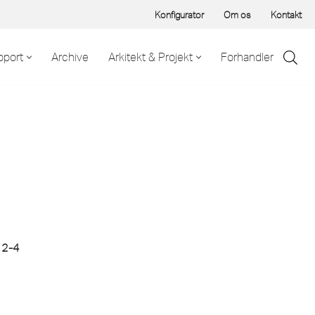
Konfigurator
Om os
Kontakt
pport
Archive
Arkitekt & Projekt
Forhandler
 2-4