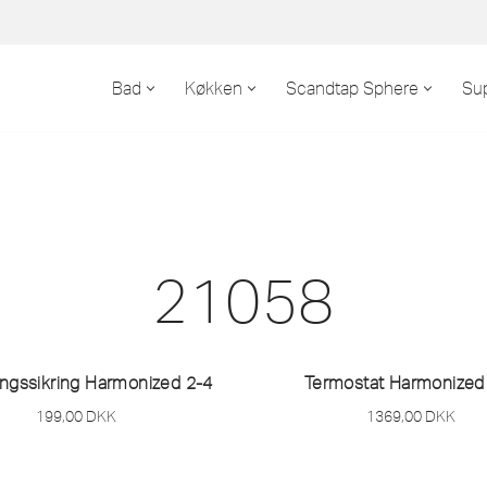
Bad
Køkken
Scandtap Sphere
Su
21058
ngssikring Harmonized 2-4
Termostat Harmonized
199,00
DKK
1369,00
DKK