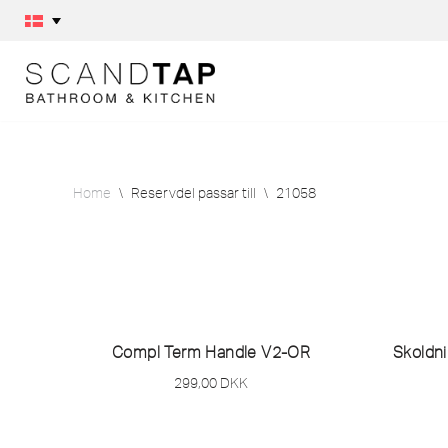
Skip
to
content
Home
\
Reservdel passar till
\
21058
Compl Term Handle V2-OR
Skoldni
299,00
DKK