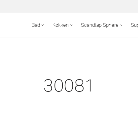
Bad
Køkken
Scandtap Sphere
Su
30081