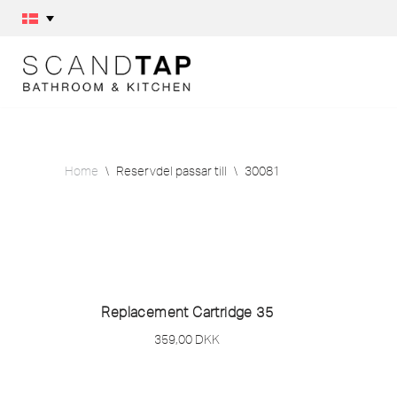
Skip
to
content
Home
\
Reservdel passar till
\
30081
Replacement Cartridge 35
359,00
DKK