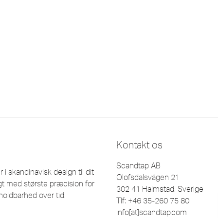
Kontakt os
Scandtap AB
 skandinavisk design til dit
Olofsdalsvägen 21
t med største præcision for
302 41 Halmstad, Sverige
holdbarhed over tid.
Tlf: +46 35-260 75 80
info[at]scandtap.com