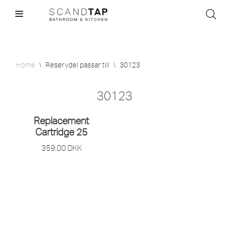
Skip
to
content
Home
\
Reservdel passar till
\
30123
30123
Replacement
Cartridge 25
359,00
DKK