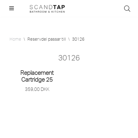
Skip
to
content
Home
\
Reservdel passar till
\
30126
30126
Replacement
Cartridge 25
359,00
DKK