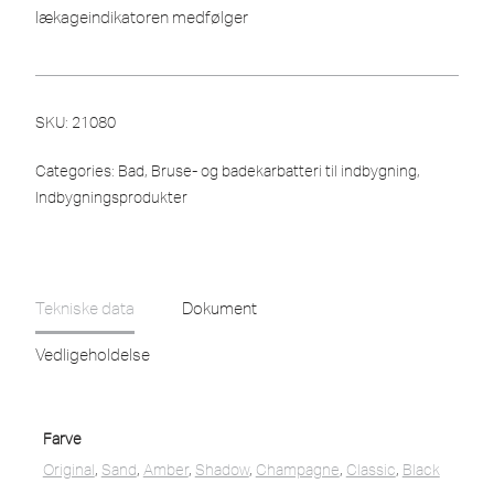
lækageindikatoren medfølger
SKU:
21080
Categories:
Bad
,
Bruse- og badekarbatteri til indbygning
,
Indbygningsprodukter
Tekniske data
Dokument
Vedligeholdelse
Farve
Original
,
Sand
,
Amber
,
Shadow
,
Champagne
,
Classic
,
Black