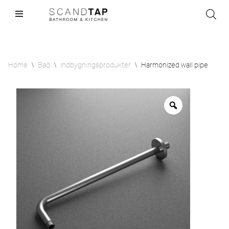
Skip
to
content
Home
\
Bad
\
Indbygningsprodukter
\
Harmonized wall pipe