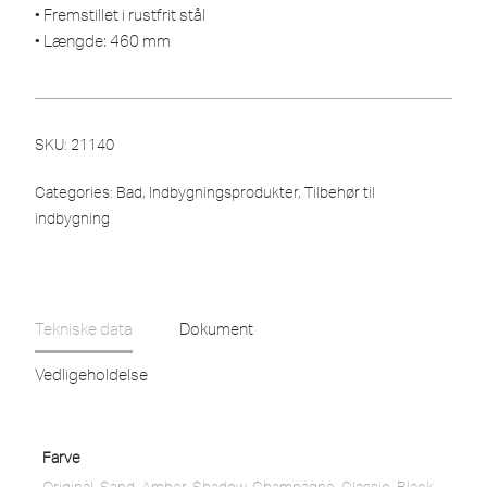
• Fremstillet i rustfrit stål
• Længde: 460 mm
SKU:
21140
Categories:
Bad
,
Indbygningsprodukter
,
Tilbehør til
indbygning
Tekniske data
Dokument
Vedligeholdelse
Farve
Original
,
Sand
,
Amber
,
Shadow
,
Champagne
,
Classic
,
Black
,