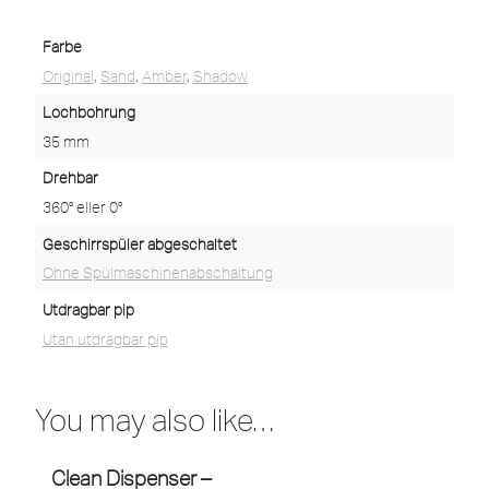
Farbe
Original
,
Sand
,
Amber
,
Shadow
Lochbohrung
35 mm
Drehbar
360° eller 0°
Geschirrspüler abgeschaltet
Ohne Spülmaschinenabschaltung
Utdragbar pip
Utan utdragbar pip
You may also like…
Clean Dispenser –