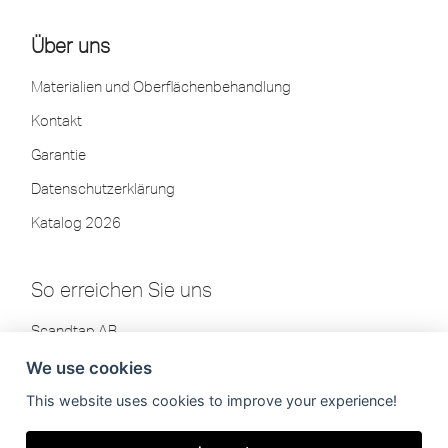
Über uns
Materialien und Oberflächenbehandlung
Kontakt
Garantie
Datenschutzerklärung
Katalog 2026
So erreichen Sie uns
Scandtap AB
Olofsdalsvägen 21
We use cookies
302 41 Halmstad, Schweden
This website uses cookies to improve your experience!
Tel: +46 35-260 75 80
info[at]scandtap.com