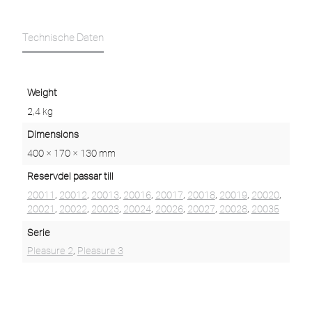
Technische Daten
Weight
2,4 kg
Dimensions
400 × 170 × 130 mm
Reservdel passar till
20011
,
20012
,
20013
,
20016
,
20017
,
20018
,
20019
,
20020
,
20021
,
20022
,
20023
,
20024
,
20026
,
20027
,
20028
,
20035
Serie
Pleasure 2
,
Pleasure 3