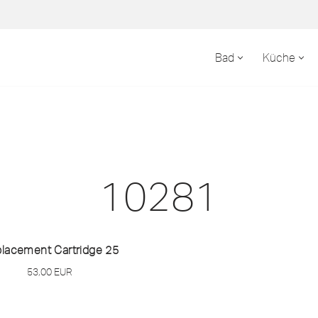
Bad
Küche
10281
lacement Cartridge 25
53,00
EUR