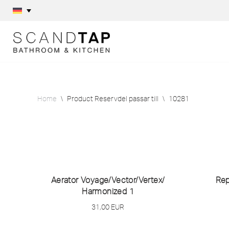
Skip
to
content
Home
\
Product Reservdel passar till
\
10281
Aerator Voyage/
Vector/
Vertex/
Rep
Harmonized 1
31,00
EUR