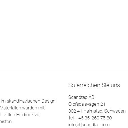
So erreichen Sie uns
Scandtap AB
e im skandinavischen Design
Olofsdalsvägen 21
Materialien wurden mit
302 41 Halmstad, Schweden
ilvollen Eindruck zu
Tel: +46 35-260 75 80
eisten.
info[at]scandtap.com