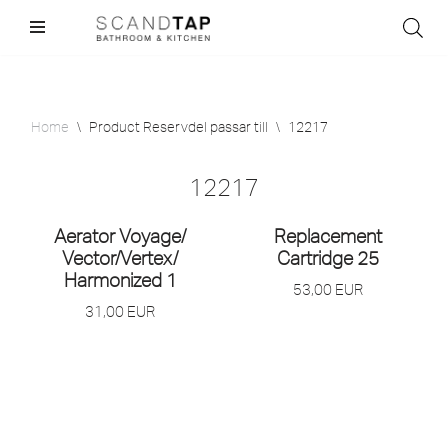
Skip
to
content
Home
\
Product Reservdel passar till
\
12217
12217
Aerator Voyage/
Replacement
Vector/
Vertex/
Cartridge 25
Harmonized 1
53,00
EUR
31,00
EUR