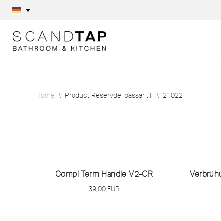
Skip
to
content
Home
\
Product Reservdel passar till
\
21022
Compl Term Handle V2-OR
Verbrüh
39,00
EUR