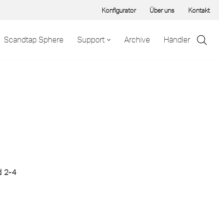
Konfigurator
Über uns
Kontakt
Scandtap Sphere
Support
Archive
Händler
 2-4