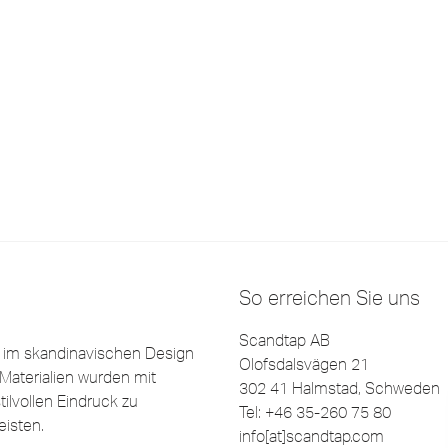
So erreichen Sie uns
Scandtap AB
e im skandinavischen Design
Olofsdalsvägen 21
Materialien wurden mit
302 41 Halmstad, Schweden
ilvollen Eindruck zu
Tel: +46 35-260 75 80
eisten.
info[at]scandtap.com