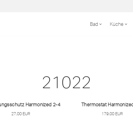
Bad
Küche
21022
ungsschutz Harmonized 2-4
Thermostat Harmonized
27,00
EUR
179,00
EUR