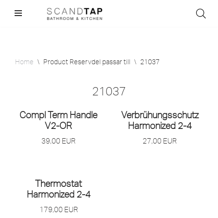
Skip
to
content
Home
\
Product Reservdel passar till
\
21037
21037
Compl Term Handle
Verbrühungsschutz
V2-OR
Harmonized 2-4
39,00
EUR
27,00
EUR
Thermostat
Harmonized 2-4
179,00
EUR