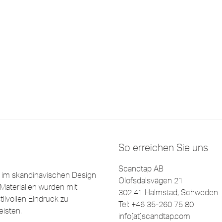
So erreichen Sie uns
Scandtap AB
e im skandinavischen Design
Olofsdalsvägen 21
Materialien wurden mit
302 41 Halmstad, Schweden
ilvollen Eindruck zu
Tel: +46 35-260 75 80
eisten.
info[at]scandtap.com