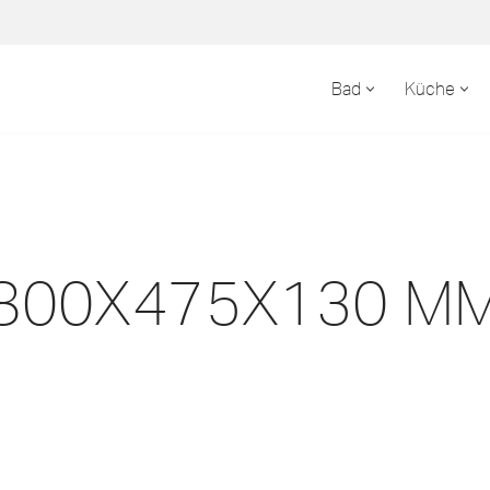
Bad
Küche
800X475X130 M