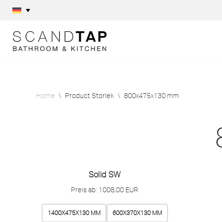
Skip
to
content
Home
\
Product Storlek
\
800x475x130 mm
Solid SW
Preis ab:
1008,00
EUR
1400X475X130 MM
600X370X130 MM