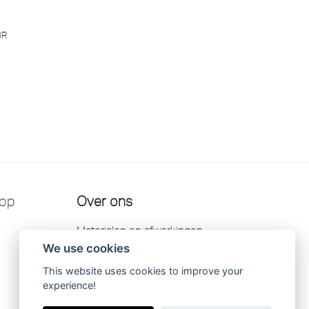
UR
 op
Over ons
Materialen en afwerkingen
We use cookies
Kontakt
This website uses cookies to improve your
Garantie
experience!
Scandtap AB privacybeleid