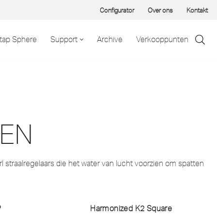
Configurator
Over ons
Kontakt
tap Sphere
Support
Archive
Verkooppunten
EN
 straalregelaars die het water van lucht voorzien om spatten
P
Harmonized K2 Square