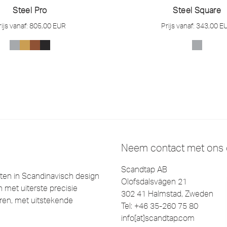
Steel Pro
Steel Square
rijs vanaf:
805,00
EUR
Prijs vanaf:
343,00
E
Neem contact met ons
Scandtap AB
en in Scandinavisch design
Olofsdalsvägen 21
 met uiterste precisie
302 41 Halmstad, Zweden
eëren, met uitstekende
Tel: +46 35-260 75 80
info[at]scandtap.com