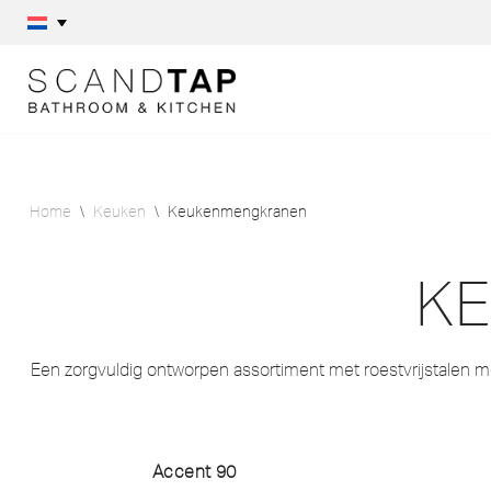
Skip
to
content
Home
\
Keuken
\
Keukenmengkranen
K
Een zorgvuldig ontworpen assortiment met roestvrijstalen me
Accent 90