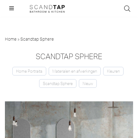
Skip
to
content
Home
»
Scandtap Sphere
SCANDTAP SPHERE
Home Portraits
Materialen en afwerkingen
Kleuren
Scandtap Sphere
Nieuw