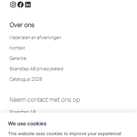
Over ons
Materialen en afwerkingen
Kontakt
Garantie
Scandtap AB privacybeleid
Catalogus 2026
Neem contact met ons op
Scandtap AB
Olofsdalsvägen 21
We use cookies
302 41 Halmstad, Zweden
This website uses cookies to improve your experience!
Tel: +46 35-260 75 80