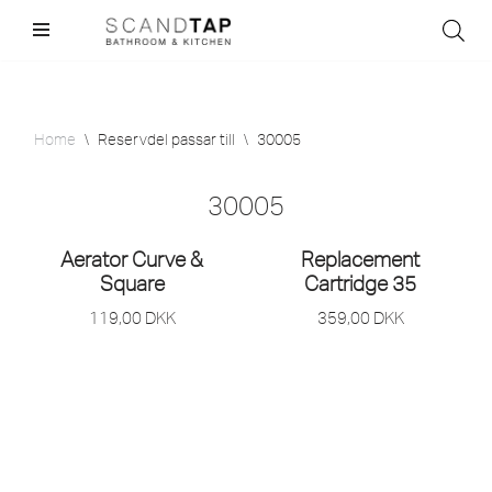
Skip
to
content
Home
\
Reservdel passar till
\
30005
30005
Aerator Curve &
Replacement
Square
Cartridge 35
119,00
DKK
359,00
DKK