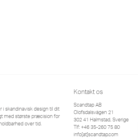
Kontakt os
Scandtap AB
 skandinavisk design til dit
Olofsdalsvägen 21
t med største præcision for
302 41 Halmstad, Sverige
holdbarhed over tid.
Tlf: +46 35-260 75 80
info[at]scandtap.com