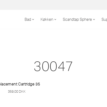
Bad
Køkken
Scandtap Sphere
Su
30047
lacement Cartridge 35
359,00
DKK