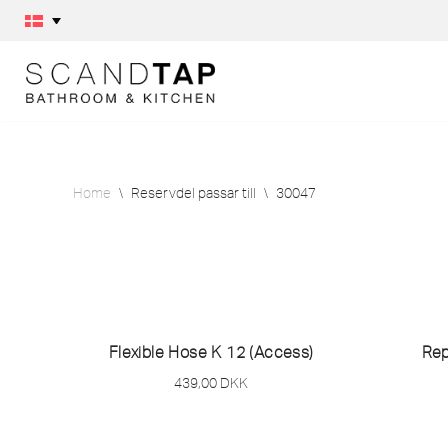
Skip
to
content
Home
\
Reservdel passar till
\
30047
Flexible Hose K 12 (Access)
Rep
439,00
DKK