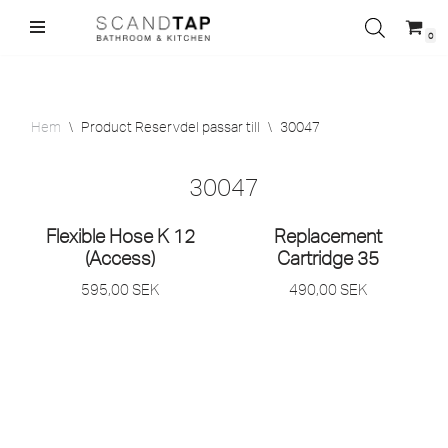
0
Hoppa
till
innehåll
Hem
\
Product Reservdel passar till
\
30047
30047
Flexible Hose K 12
Replacement
(Access)
Cartridge 35
595,00
SEK
490,00
SEK