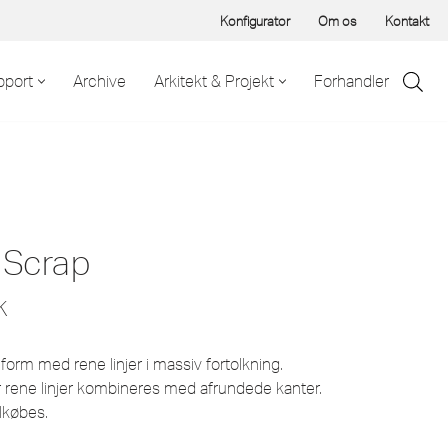
Konfigurator
Om os
Kontakt
pport
Archive
Arkitekt & Projekt
Forhandler
S Scrap
K
form med rene linjer i massiv fortolkning.
r rene linjer kombineres med afrundede kanter.
lkøbes.