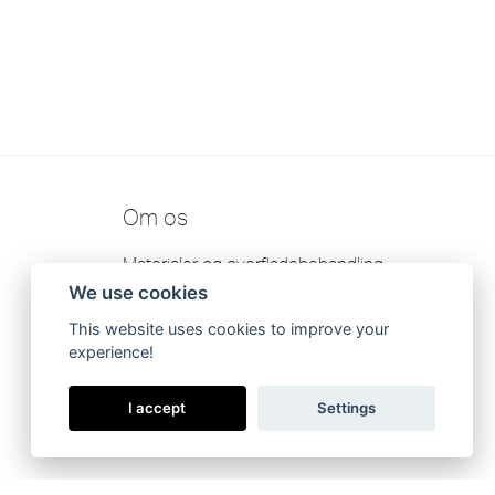
Om os
Materialer og overfladebehandling
We use cookies
Kontakt
This website uses cookies to improve your
Garanti
experience!
Scandtap AB Fortrolighedspolitik
I accept
Settings
Katalog 2026