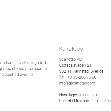
Kontakt os
Scandtap AB
 skandinavisk design til dit
Olofsdalsvägen 21
t med største præcision for
302 41 Halmstad, Sverige
holdbarhed over tid.
Tlf: +46 35-260 75 80
info[at]scandtap.com
Hverdage:
08.00–16.30
Lukket til frokost:
12.00–12.30