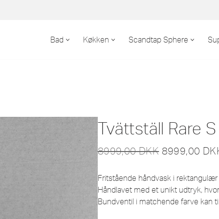
Bad
Køkken
Scandtap Sphere
Su
Tvättställ Rare 
8999,00
DKK
8999,00
DK
Fritstående håndvask i rektangulær 
Håndlavet med et unikt udtryk, hvo
Bundventil i matchende farve kan ti