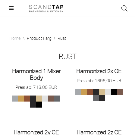
Skip
to
content
Home
\
Product Färg
\
Rust
RUST
Harmonized 1 Mixer
Harmonized 2x CE
Body
Preis ab:
1696,00
EUR
Preis ab:
713,00
EUR
Harmonized 2y CE
Harmonized 2z CE