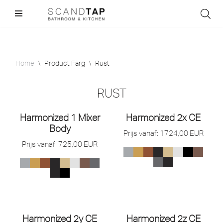
Skip
to
content
Home
\
Product Färg
\
Rust
RUST
Harmonized 1 Mixer
Harmonized 2x CE
Body
Prijs vanaf:
1724,00
EUR
Prijs vanaf:
725,00
EUR
Harmonized 2y CE
Harmonized 2z CE