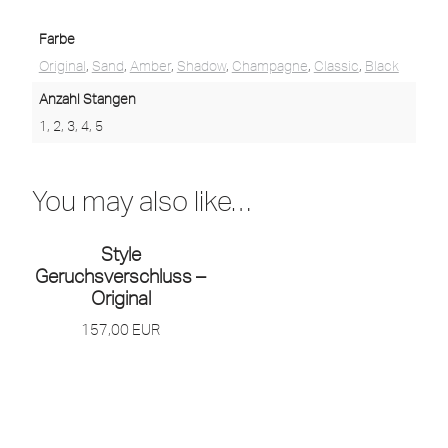
Farbe
Original
,
Sand
,
Amber
,
Shadow
,
Champagne
,
Classic
,
Black
Anzahl Stangen
1, 2, 3, 4, 5
You may also like…
Style
Geruchsverschluss –
Original
157,00
EUR