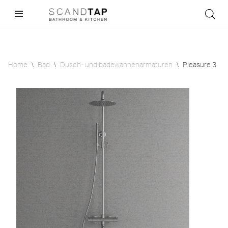
Skip
to
content
Home
\
Bad
\
Dusch- und badewannenarmaturen
\
Pleasure 3