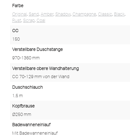
Farbe
Original
,
Sand
,
Amber
,
Shadow
,
Champagne
,
Classic
,
Black
,
Rust
,
Scrap
,
Coal
CC
150
Verstellbare Duschstange
970-1360 mm
Verstellbare obere Wandhalterung
CC 70-129 mm von der Wand
Duschschlauch
1,5 m
Kopfbrause
Ø250 mm
Badewanneneinlauf
Mit Badewanneneinlauf