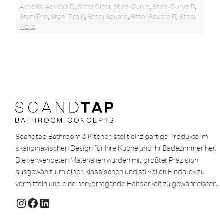
Access
,
Access D
,
Steel Clear
,
Steel Curve
,
Steel Curve D
,
Steel Pro
,
Steel Pro D
,
Steel Square
,
Steel Square D
,
Steel
Wave
Scandtap Bathroom & Kitchen stellt einzigartige Produkte im
skandinavischen Design für Ihre Küche und Ihr Badezimmer her.
Die verwendeten Materialien wurden mit größter Präzision
ausgewählt, um einen klassischen und stilvollen Eindruck zu
vermitteln und eine hervorragende Haltbarkeit zu gewährleisten.