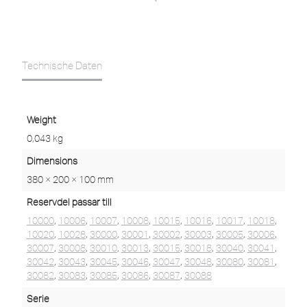
Technische Daten
Weight
0,043 kg
Dimensions
380 × 200 × 100 mm
Reservdel passar till
10000
,
10006
,
10007
,
10008
,
10015
,
10016
,
10017
,
10018
,
10020
,
10028
,
30000
,
30001
,
30002
,
30003
,
30005
,
30006
,
30007
,
30008
,
30010
,
30013
,
30015
,
30018
,
30040
,
30041
,
30042
,
30043
,
30045
,
30046
,
30047
,
30048
,
30080
,
30081
,
30082
,
30083
,
30085
,
30086
,
30087
,
30088
Serie