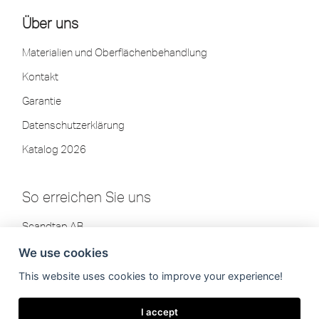
Über uns
Materialien und Oberflächenbehandlung
Kontakt
Garantie
Datenschutzerklärung
Katalog 2026
So erreichen Sie uns
Scandtap AB
Olofsdalsvägen 21
We use cookies
302 41 Halmstad, Schweden
This website uses cookies to improve your experience!
Tel: +46 35-260 75 80
info[at]scandtap.com
I accept