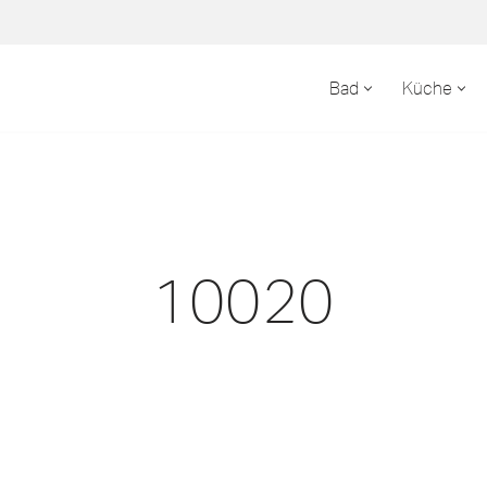
Bad
Küche
10020