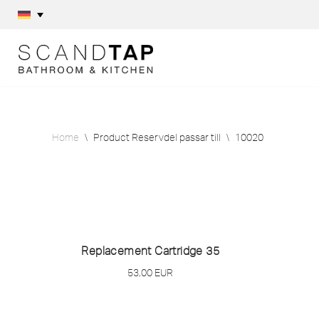
Skip
to
content
Home
\
Product Reservdel passar till
\
10020
Replacement Cartridge 35
53,00
EUR