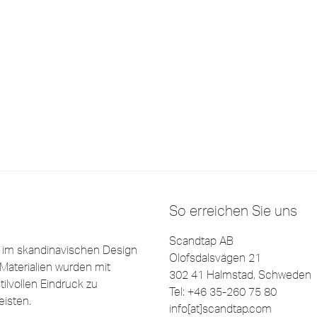
So erreichen Sie uns
Scandtap AB
e im skandinavischen Design
Olofsdalsvägen 21
Materialien wurden mit
302 41 Halmstad, Schweden
ilvollen Eindruck zu
Tel: +46 35-260 75 80
eisten.
info[at]scandtap.com