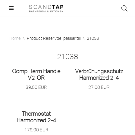
Skip
to
content
Home
\
Product Reservdel passar till
\
21038
21038
Compl Term Handle
Verbrühungsschutz
V2-OR
Harmonized 2-4
39,00
EUR
27,00
EUR
Thermostat
Harmonized 2-4
179,00
EUR