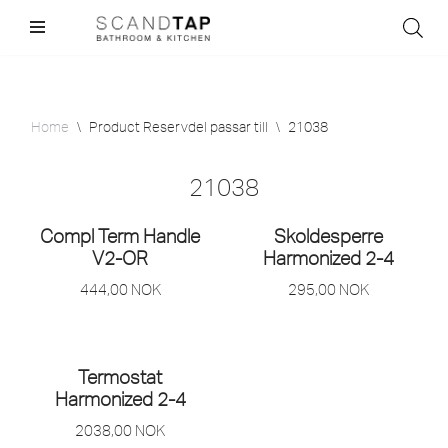
Skip
to
content
Home
\
Product Reservdel passar till
\
21038
21038
Compl Term Handle
Skoldesperre
V2-OR
Harmonized 2-4
444,00
NOK
295,00
NOK
Termostat
Harmonized 2-4
2038,00
NOK