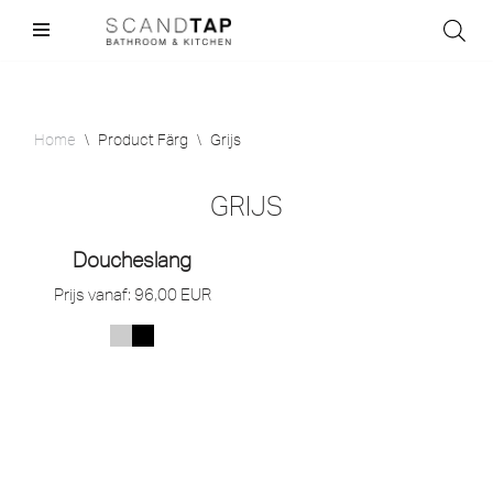
Skip
to
content
Home
\
Product Färg
\
Grijs
GRIJS
Doucheslang
Prijs vanaf:
96,00
EUR