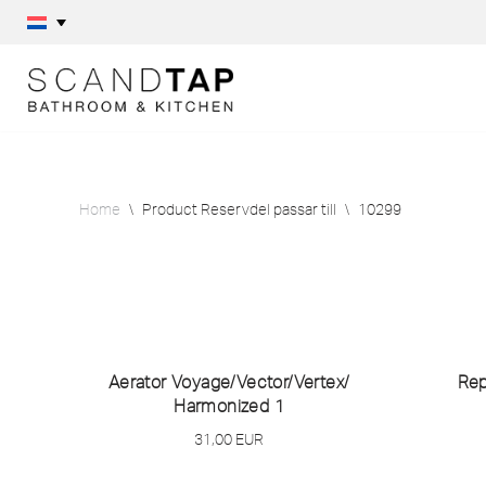
Skip
to
content
Home
\
Product Reservdel passar till
\
10299
Aerator Voyage/
Vector/
Vertex/
Rep
Harmonized 1
31,00
EUR