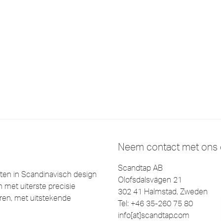
Neem contact met ons
Scandtap AB
en in Scandinavisch design
Olofsdalsvägen 21
 met uiterste precisie
302 41 Halmstad, Zweden
eëren, met uitstekende
Tel: +46 35-260 75 80
info[at]scandtap.com