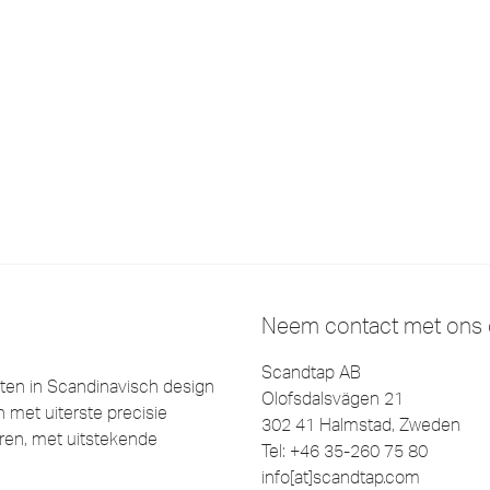
Neem contact met ons
Scandtap AB
en in Scandinavisch design
Olofsdalsvägen 21
 met uiterste precisie
302 41 Halmstad, Zweden
eëren, met uitstekende
Tel: +46 35-260 75 80
info[at]scandtap.com