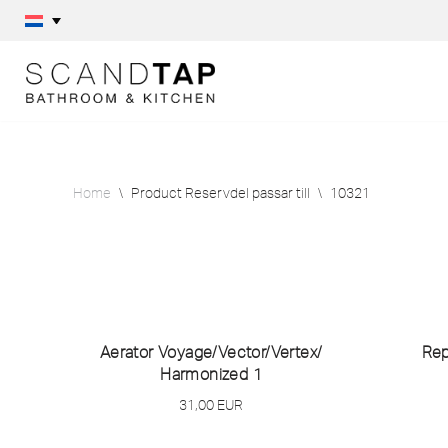
Skip
to
content
Home
\
Product Reservdel passar till
\
10321
Aerator Voyage/
Vector/
Vertex/
Rep
Harmonized 1
31,00
EUR