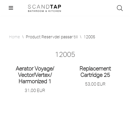
Skip
to
content
Home
\
Product Reservdel passar till
\
12005
12005
Aerator Voyage/
Replacement
Vector/
Vertex/
Cartridge 25
Harmonized 1
53,00
EUR
31,00
EUR