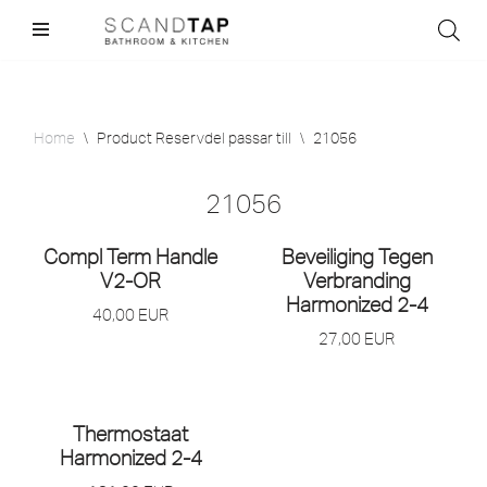
Skip
to
content
Home
\
Product Reservdel passar till
\
21056
21056
Compl Term Handle
Beveiliging Tegen
V2-OR
Verbranding
Harmonized 2-4
40,00
EUR
27,00
EUR
Thermostaat
Harmonized 2-4