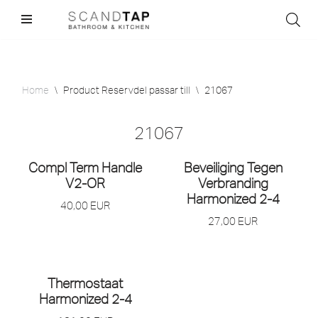
Skip
to
content
Home
\
Product Reservdel passar till
\
21067
21067
Compl Term Handle
Beveiliging Tegen
V2-OR
Verbranding
Harmonized 2-4
40,00
EUR
27,00
EUR
Thermostaat
Harmonized 2-4