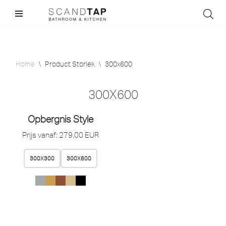
Skip
to
content
Home
\
Product Storlek
\
300x600
300X600
Opbergnis Style
Prijs vanaf:
279,00
EUR
300X300
300X600