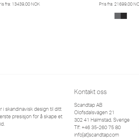
is fra:
13439,00
NOK
Pris fra:
21699,00
N
Kontakt oss
Scandtap AB
 skandinavisk design til ditt
Olofsdalsvägen 21
erste presisjon for å skape et
302 41 Halmstad, Sverige
id.
Tlf: +46 35-260 75 80
info[at]scandtap.com