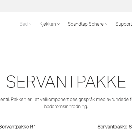
Bad
Kjøkken
Scandtap Sphere
Support
SERVANTPAKKE
ntil. Pakken er i et velkomponert designspråk med avrundede fo
baderomsinnredning.
Servantpakke R1
Servantpakke S