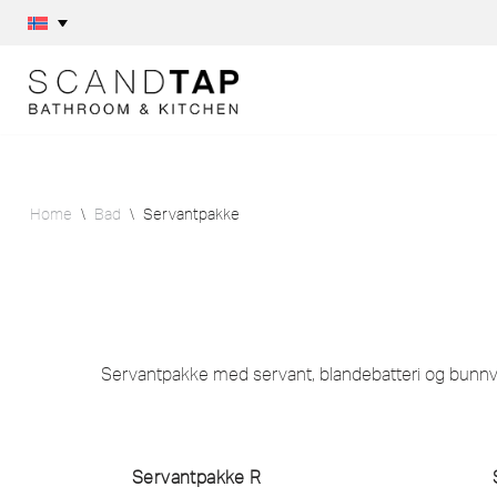
Skip
to
content
Home
\
Bad
\
Servantpakke
Servantpakke med servant, blandebatteri og bunnve
Servantpakke R