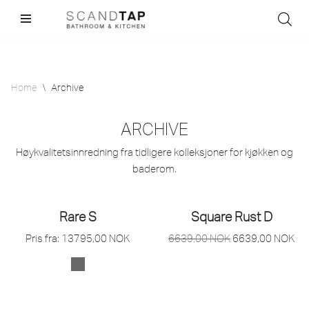
Skip
to
content
Home
\
Archive
ARCHIVE
Høykvalitetsinnredning fra tidligere kolleksjoner for kjøkken og
baderom.
Rare S
Square Rust D
Pris fra:
13795,00
NOK
6639,00
NOK
6639,00
NOK