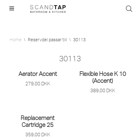
Skip
to
content
Home
\
Reservdel passar till
\
30113
30113
Aerator Accent
Flexible Hose K 10
(Accent)
279,00
DKK
389,00
DKK
Replacement
Cartridge 25
359,00
DKK