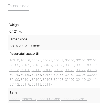
Tekniske data
Weight
0,121 kg
Dimensions
380 × 200 × 100 mm
Reservdel passar till
10270
,
10276
,
10277
,
10278
,
10279
,
30100
,
30101
,
30102
,
30103
,
30105
,
30106
,
30107
,
30108
,
30110
,
30111
,
30112
,
30113
,
30115
,
30116
,
30117
,
30118
,
30176
,
30177
,
30178
,
30179
,
30180
,
30186
,
30187
,
30188
,
30189
,
30205
,
30209
,
32100
,
32101
,
32102
,
32105
,
32106
,
32107
,
32110
,
32111
,
32112
,
32115
,
32116
,
32117
Serie
Accent
,
Accent D
,
Accent Square
,
Accent Square D