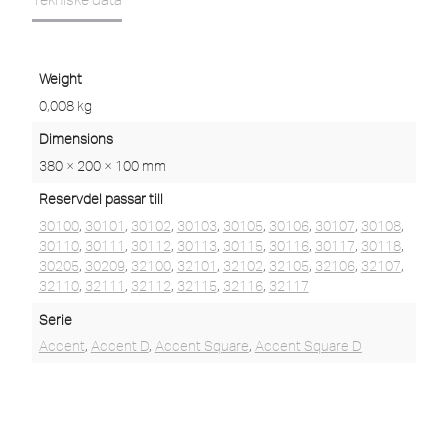
Weight
0,008 kg
Dimensions
380 × 200 × 100 mm
Reservdel passar till
30100
,
30101
,
30102
,
30103
,
30105
,
30106
,
30107
,
30108
,
30110
,
30111
,
30112
,
30113
,
30115
,
30116
,
30117
,
30118
,
30205
,
30209
,
32100
,
32101
,
32102
,
32105
,
32106
,
32107
,
32110
,
32111
,
32112
,
32115
,
32116
,
32117
Serie
Accent
,
Accent D
,
Accent Square
,
Accent Square D