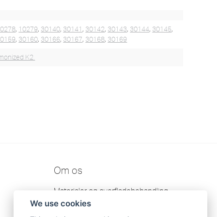
10278
,
10279
,
30140
,
30141
,
30142
,
30143
,
30144
,
30145
,
30159
,
30160
,
30166
,
30167
,
30168
,
30169
monized K2.
Om os
Materialer og overfladebehandling
We use cookies
Kontakt