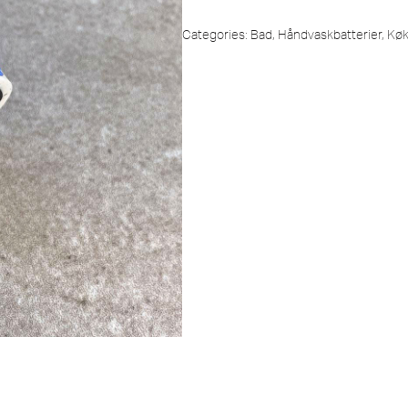
Categories:
Bad
,
Håndvaskbatterier
,
Kø