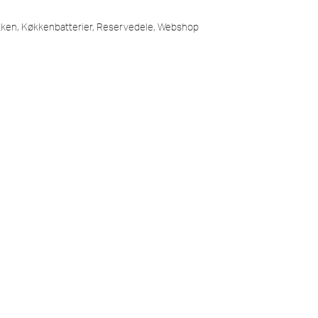
kken
,
Køkkenbatterier
,
Reservedele
,
Webshop