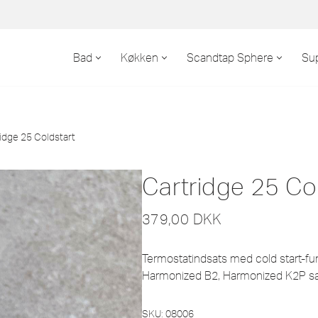
Bad
Køkken
Scandtap Sphere
Su
idge 25 Coldstart
Cartridge 25 Co
379,00
DKK
Termostatindsats med cold start-fun
Harmonized B2, Harmonized K2P s
SKU:
08006