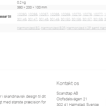
0,2 kg
380 × 200 × 100 mm
10260
,
10266
,
10267
,
10268
,
10269
,
10270
,
10276
,
10277
,
sar till
30146
,
30147
,
30148
,
30149
,
30150
,
30156
,
30157
,
30158
,
Harmonized B2
,
Harmonized B2P
,
Harmonized K2P samt Har
Kontakt os
Scandtap AB
 skandinavisk design til dit
Olofsdalsvägen 21
t med største præcision for
302 41 Halmstad, Sverige