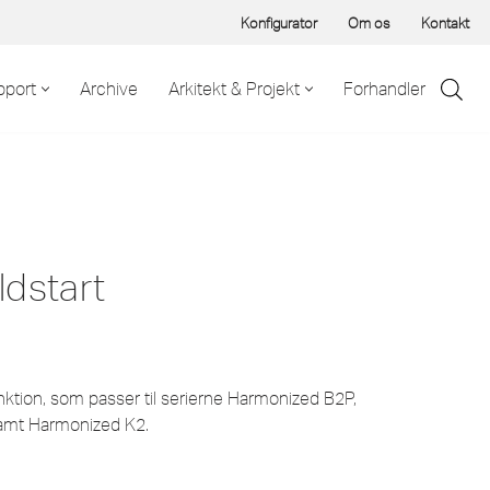
Konfigurator
Om os
Kontakt
pport
Archive
Arkitekt & Projekt
Forhandler
ldstart
ktion, som passer til serierne Harmonized B2P,
amt Harmonized K2.