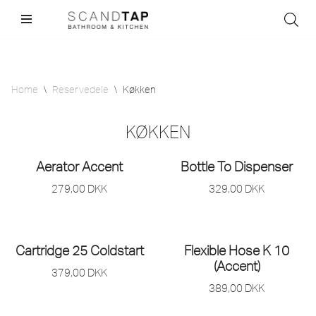
Skip
to
content
Home
\
Reservedele
\
Køkken
KØKKEN
Aerator Accent
Bottle To Dispenser
279,00
DKK
329,00
DKK
Cartridge 25 Coldstart
Flexible Hose K 10
(Accent)
379,00
DKK
389,00
DKK