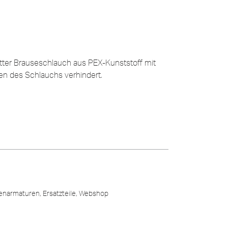
tter Brauseschlauch aus PEX-Kunststoff mit
hen des Schlauchs verhindert.
enarmaturen
,
Ersatzteile
,
Webshop