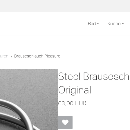
Bad
Küche
uren
\
Brauseschlauch Pleasure
Steel Brausesch
Original
63,00
EUR