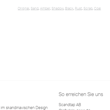
Original
,
Sand
,
Amber
,
Shadow
,
Black
,
Rust
,
Scrap
,
Coal
So erreichen Sie uns
Scandtap AB
e im skandinavischen Design