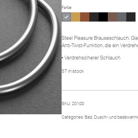
Farbe
Steel Pleasure Brauseschlauch. Gla
Anti-Twist-Funktion, die ein Verdre
• Verdrehsicherer Schlauch
57 in stock
SKU:
20100
Categories:
Bad
,
Dusch- und badewann